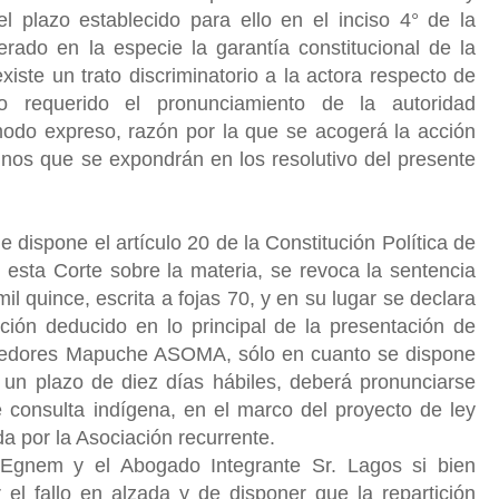
l plazo establecido para ello en el inciso 4° de la
erado en la especie la garantía constitucional de la
xiste un trato discriminatorio a la actora respecto de
o requerido el pronunciamiento de la autoridad
modo expreso, razón por la que se acogerá la acción
minos que se expondrán en los resolutivo del presente
dispone el artículo 20 de la Constitución Política de
 esta Corte sobre la materia, se
revoca la sentencia
il quince, escrita a fojas 70, y en su lugar se declara
ción deducido en lo principal de la presentación de
enedores Mapuche ASOMA, sólo en cuanto se dispone
 un plazo de diez días hábiles, deberá pronunciarse
de consulta indígena, en el marco del proyecto de ley
a por la Asociación recurrente.
 Egnem y el Abogado Integrante Sr. Lagos si bien
 el fallo en alzada y de disponer que la repartición