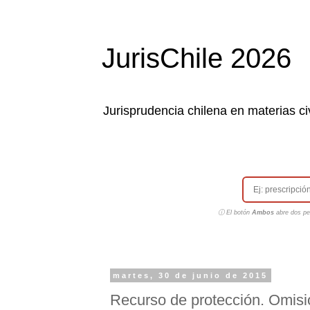
JurisChile 2026
Jurisprudencia chilena en materias civ
ⓘ El botón
Ambos
abre dos pes
martes, 30 de junio de 2015
Recurso de protección. Omisi