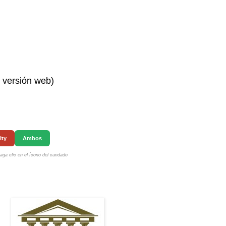
n versión web)
ity
Ambos
ga clic en el ícono del candado