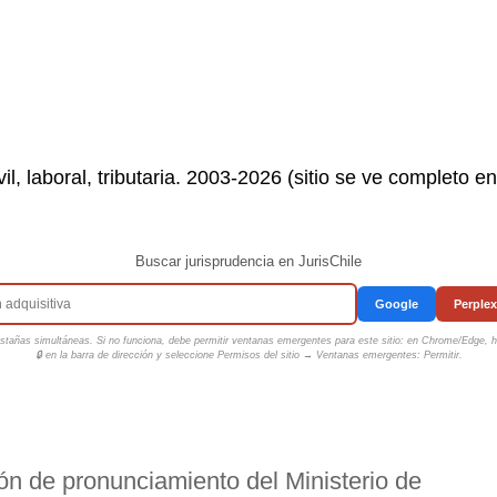
il, laboral, tributaria. 2003-2026 (sitio se ve completo e
Buscar jurisprudencia en JurisChile
Google
Perplex
tañas simultáneas. Si no funciona, debe permitir ventanas emergentes para este sitio: en Chrome/Edge, ha
🔒 en la barra de dirección y seleccione
Permisos del sitio → Ventanas emergentes: Permitir
.
ón de pronunciamiento del Ministerio de